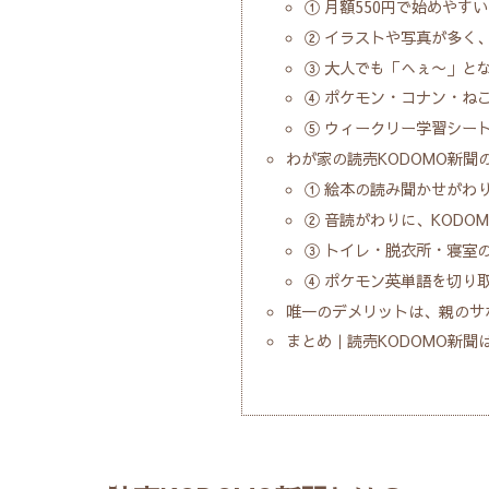
① 月額550円で始めやすい
② イラストや写真が多く
③ 大人でも「へぇ〜」と
④ ポケモン・コナン・ね
⑤ ウィークリー学習シー
わが家の読売KODOMO新聞
① 絵本の読み聞かせがわ
② 音読がわりに、KODO
③ トイレ・脱衣所・寝室
④ ポケモン英単語を切り
唯一のデメリットは、親のサ
まとめ｜読売KODOMO新